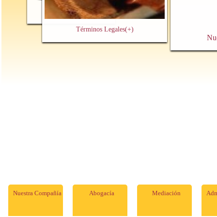
Contacto y Cita Previa
(+)
Términos Legales
(+)
Nu
Nuestra Compañía
Abogacía
Mediación
Adm