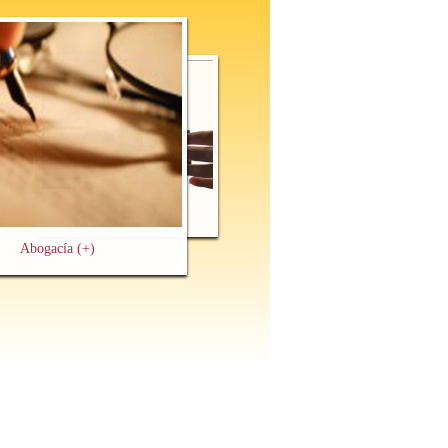
Mediación
(+)
Abogacía
(+)