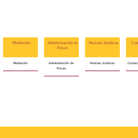
Mediación
Administración de
Noticias Jurídicas
Con
Fincas
Mediación
Administración de
Noticias Jurídicas
Contact
Fincas