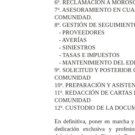
6º. RECLAMACIÓN A MOROS
7º. ASESORAMIENTO EN CU
COMUNIDAD.
8º. GESTIÓN DE SEGUIMIENT
- PROVEEDORES
- AVERÍAS
- SINIESTROS
- TASAS E IMPUESTOS
- MANTENIMIENTO DEL ED
9º. SOLICITUD Y POSTERIOR
COMUNIDAD
10º. PREPARACIÓN Y ASIST
11º. REDACCIÓN DE CARTAS
COMUNIDAD
12º. CUSTODIO DE LA DOC
En definitiva, poner en marcha y 
dedicación exclusiva y profesi