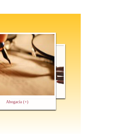
Mediación
(+)
Abogacía
(+)