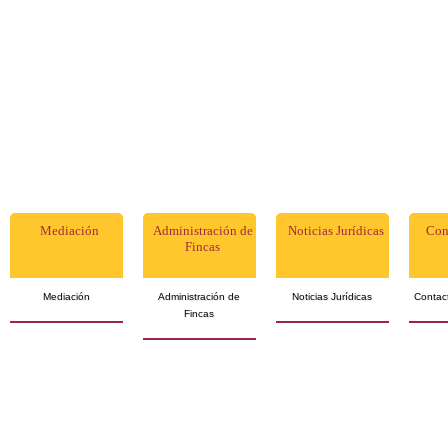
Mediación
Administración de
Noticias Jurídicas
Con
Fincas
Mediación
Administración de
Noticias Jurídicas
Contact
Fincas