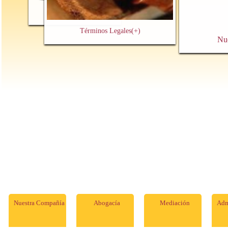
Contacto y Cita Previa
(+)
Términos Legales
(+)
Nu
Nuestra Compañía
Abogacía
Mediación
Adm